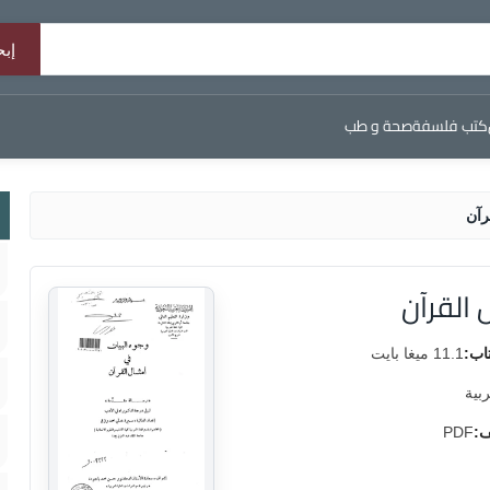
كتب فلسفة
صحة و طب
رآن
 القرآن
اب:
11.1 ميغا بايت
ربية
ف:
PDF