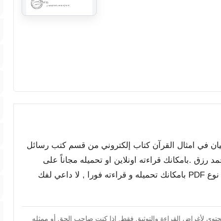
لبيان في امثال القرآن كتاب إلكتروني من قسم كتب رسائل
 رزق .بامكانك قراءته اونلاين او تحميله مجاناً على
جهازك لتصفحه بدون اتصال بالانترنت , الملف من نوع PDF بامكانك تحميله و قراءته فورا , لا داعي لفك
محتوى لأغراض القراءة والتوثيق فقط. إذا كنت صاحب الحق أو ممثله