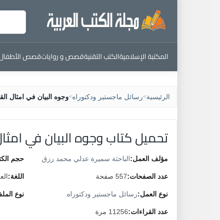
المكتبة الإسلامية
الكتب التقنية
قصص و روايات
قصص الأطفال
الرئيسية
رسائل ماجستير ودكتوراه
وجوه البيان في امثال الق
>
>
تحميل كتاب وجوه البيان في امثال
مؤلف العمل:
الباحثة سميرة عدلي محمد رزق
حجم الكت
عدد الصفحات:
557 صفحة
اللغة:
الع
نوع العمل:
رسائل ماجستير ودكتوراه
نوع المل
عدد القراءات:
11256 مرة