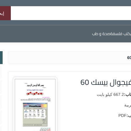
كتب فلسفة
صحة و طب
جوال بيسك 60
اب:
667.2 كيلو بايت
ربية
ف:
PDF