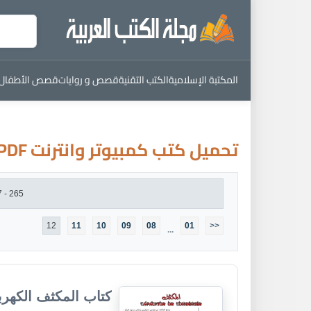
المكتبة الإسلامية
الكتب التقنية
قصص و روايات
قصص الأطفال
تحميل كتب كمبيوتر وانترنت PDF
265 - 277 من : 277 كتاب
12
11
10
09
08
01
<<
...
كتاب المكثف الكهرب