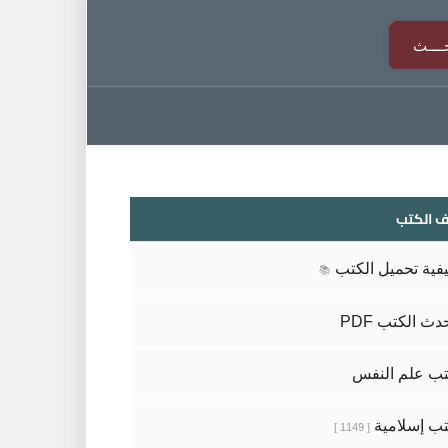
 الكتب
فية تحميل الكتب
📚
دث الكتب PDF
ب علم النفس
ب إسلامية
[ 1149 ]