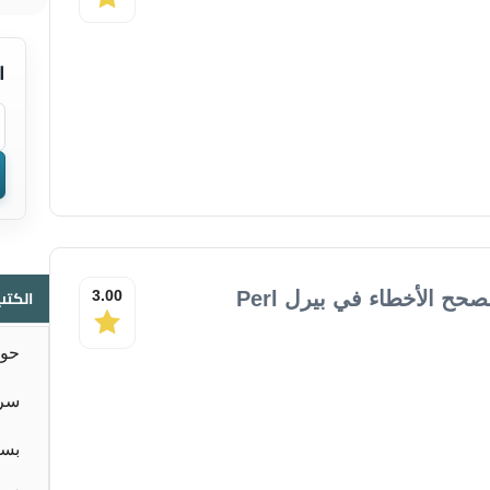
ا
الكتب
3.00
حوا
سر 
بسا