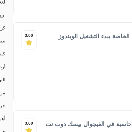
لغة
روا
كن 
لخاصة ببدء التشغيل الويندوز
3.00
تصر
كيف
أرض
الت
من 
خرو
أهم 50 كتاب في ع
 حاسبة في الفيجوال بيسك دوت نت
3.00
حو