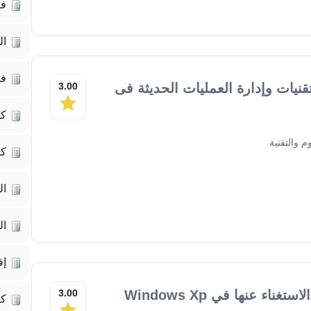
فك
ال
فك
قنيات وإدارة العمليات الحديثة فى
3.00
كم
م والتقنية
كت
ال
ال
إق
اء عنها في Windows Xp
3.00
ك