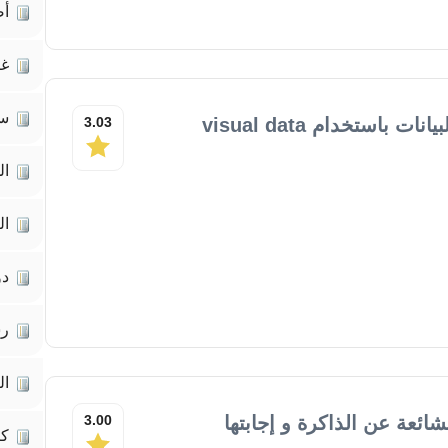
أص
غي
سي
كتاب إنشاء قاعدة البيانات باستخدام visual data
3.03
ال
ال
دو
رس
ال
شائعة عن الذاكرة و إجابتها
3.00
كت