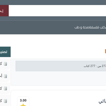
كتب فلسفة
صحة و طب
تصنيف
كي
أح
كت
ائي
3.00
كت