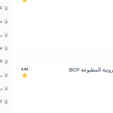
كت
مق
رو
فل
ال
نية المطبوعة BCP
4.92
رو
رو
كت