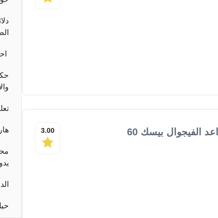
دلا
الص
احب
حكا
وال
تعل
هار
د الفيجوال بيسك 60
3.00
محا
يدو
الد
حيل