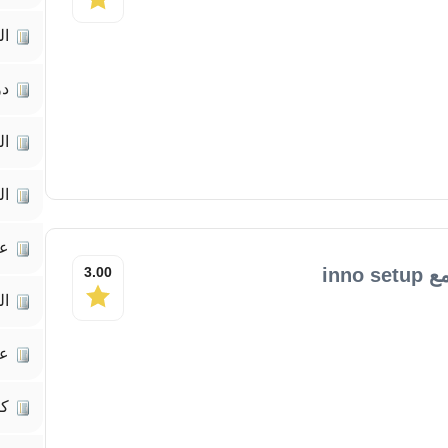
ال
دو
ال
ال
عل
inn
3.00
ال
عل
كت