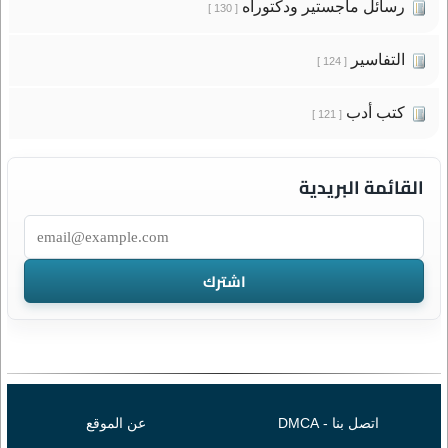
رسائل ماجستير ودكتوراه
[ 130 ]
التفاسير
[ 124 ]
كتب أدب
[ 121 ]
القائمة البريدية
اتصل بنا - DMCA
عن الموقع